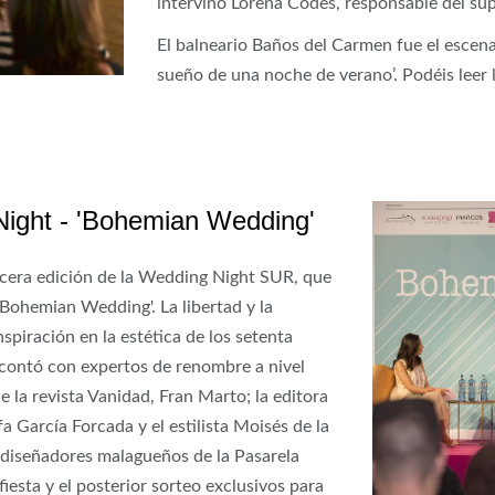
intervino Lorena Codes, responsable del s
El balneario Baños del Carmen fue el escenar
sueño de una noche de verano’. Podéis leer 
Night - 'Bohemian Wedding'
rcera edición de la Wedding Night SUR, que
'Bohemian Wedding'. La libertad y la
nspiración en la estética de los setenta
e contó con expertos de renombre a nivel
e la revista Vanidad, Fran Marto; la editora
a García Forcada y el estilista Moisés de la
 diseñadores malagueños de la Pasarela
fiesta y el posterior sorteo exclusivos para